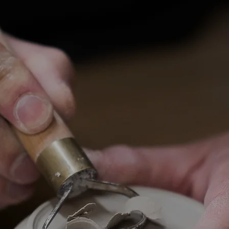
de poterie
Nos stages
Professeurs
A propos de n
RAMIQUE-PA