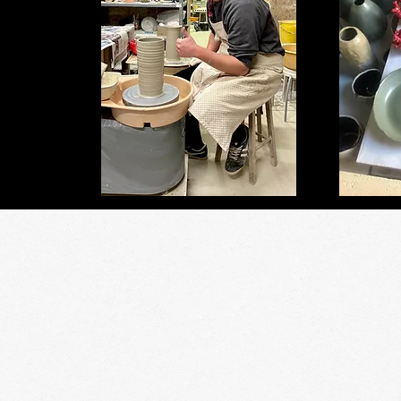
 &
ENT