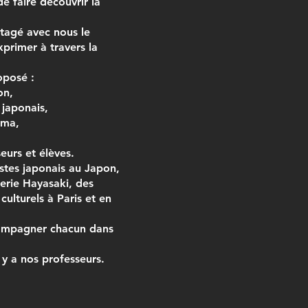
de faire découvrir la
rtagé avec nous le
xprimer à travers la
oposé :
on,
 japonais,
ama,
eurs et élèves.
istes japonais au Japon,
lerie Hayasaki, des
ulturels à Paris et en
compagner chacun dans
 y a nos professeurs.